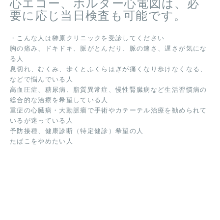
心エコー、ホルター心電図は、必
要に応じ当日検査も可能です。
・こんな人は榊原クリニックを受診してください
胸の痛み、ドキドキ、脈がとんだり、脈の速さ、遅さが気にな
る人
息切れ、むくみ、歩くとふくらはぎが痛くなり歩けなくなる、
などで悩んでいる人
高血圧症、糖尿病、脂質異常症、慢性腎臓病など生活習慣病の
総合的な治療を希望している人
重症の心臓病・大動脈瘤で手術やカテーテル治療を勧められて
いるが迷っている人
予防接種、健康診断（特定健診）希望の人
たばこをやめたい人