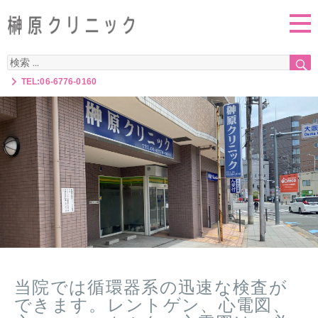
検
索:
TEL:06-6776-0160
当院では循環器系の迅速な検査が
できます。レントゲン、心電図、